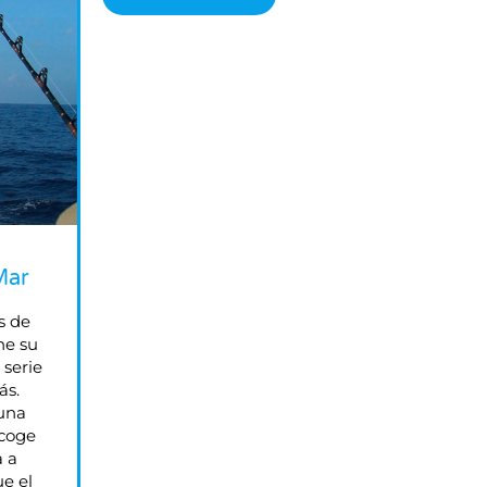
Mar
s de
ne su
 serie
ás.
 una
ecoge
a a
e el