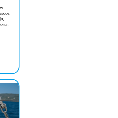
os
escos
ja,
pona.