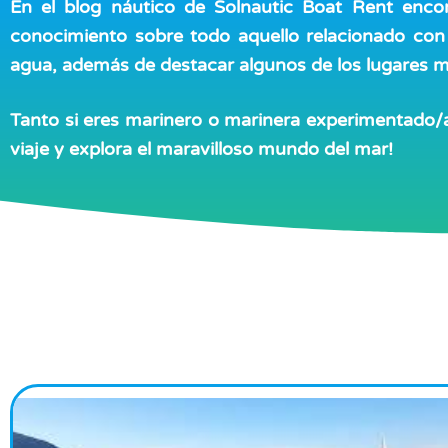
En el blog náutico de Solnautic Boat Rent enco
conocimiento sobre todo aquello relacionado con
agua, además de destacar algunos de los lugares más
Tanto si eres marinero o marinera experimentado/a,
viaje y explora el maravilloso mundo del mar!