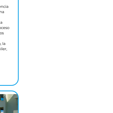
encia
una
la
oceso
os
, la
ler,