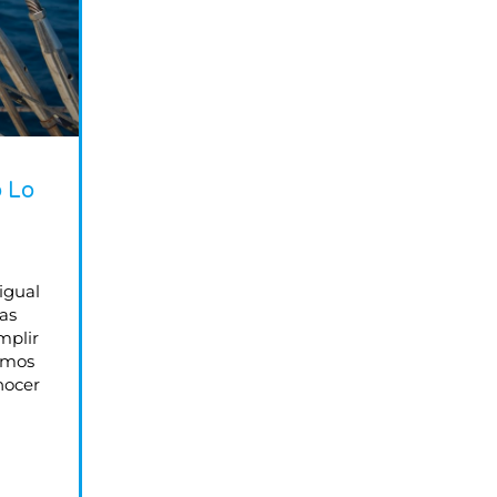
o Lo
igual
nas
mplir
remos
nocer