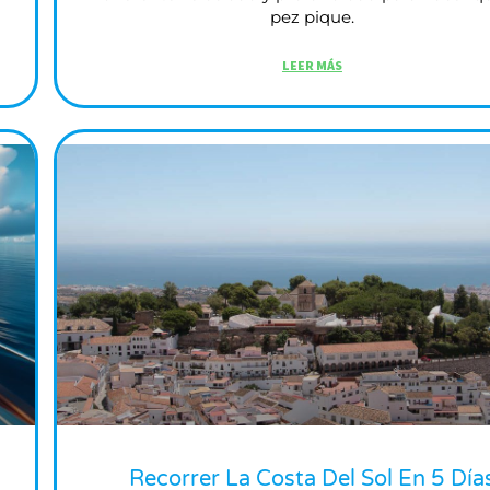
pez pique.
LEER MÁS
Recorrer La Costa Del Sol En 5 Día