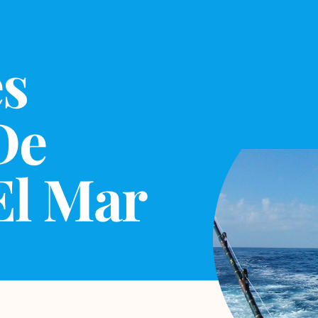
es
De
El Mar