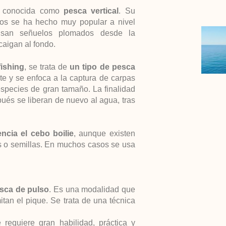
n conocida como
pesca vertical
. Su
ños se ha hecho muy popular a nivel
 usan señuelos plomados desde la
caigan al fondo.
fishing
, se trata de
un tipo de pesca
nte y se enfoca a la captura de carpas
especies de gran tamaño. La finalidad
ués se liberan de nuevo al agua, tras
encia el cebo boilie
, aunque existen
ts o semillas. En muchos casos se usa
pesca de pulso
. Es una modalidad que
mitan el pique. Se trata de una técnica
 requiere gran habilidad, práctica y