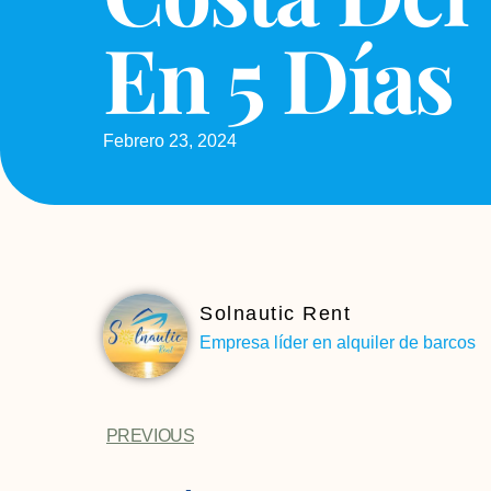
En 5 Días
Febrero 23, 2024
Solnautic Rent
Empresa líder en alquiler de barcos
PREVIOUS