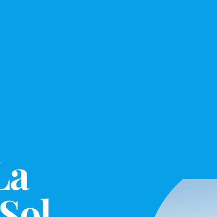
La
Sol